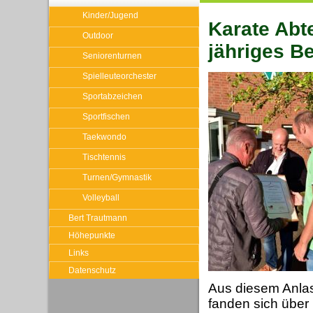
Kinder/Jugend
Karate Abt
Outdoor
jähriges B
Seniorenturnen
Spielleuteorchester
Sportabzeichen
Sportfischen
Taekwondo
Tischtennis
Turnen/Gymnastik
Volleyball
Bert Trautmann
Höhepunkte
Links
Datenschutz
Aus diesem Anla
fanden sich über