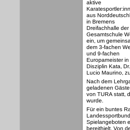
aktive
Karatesportler:in
aus Norddeutsch
in Bremens
Dreifachhalle der
Gesamtschule W
ein, um gemeins
dem 3-fachen Wel
und 9-fachen
Europameister in
Disziplin Kata, Dr
Lucio Maurino, zu
Nach dem Lehrgan
geladenen Gästen
von TURA statt, 
wurde.
Für ein buntes 
Landessportbund 
Spielangeboten e
bereithielt. Von 