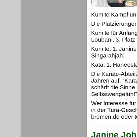
Kumite Kampf und 
Die Platzierungen
Kumite für Anfäng
Loubani, 3. Platz
Kumite: 1. Janin
Singarahjah;
Kata: 1. Haneesta
Die Karate-Abtei
Jahren auf. "Kara
schärft die Sinne
Selbstwertgefühl",
Wer Interesse für
in der Tura-Gesch
bremen.de oder t
Janine Joh