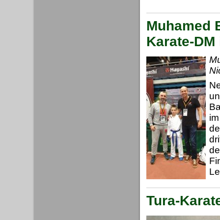
Muhamed Ba
Karate-DM i
Mu
Ni
Ne
un
Ba
im
de
dr
de
Fi
Le
Tura-Karate