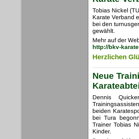
Tobias Nickel (T
Karate Verband e
bei den turnusge
gewählt.
Mehr auf der Web
http://bkv-karat
Herzlichen Gl
Neue Train
Karateabte
Dennis Quick
Trainingsassist
beiden Karatespo
bei Tura begonne
Trainer Tobias N
Kinder.