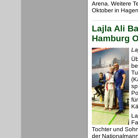
Arena. Weitere T
Oktober in Hagen
Lajla Ali B
Hamburg 
La
Üb
be
Tu
(K
sp
Po
fü
Kä
La
Fa
Tochter und Sohn
der Nationalman