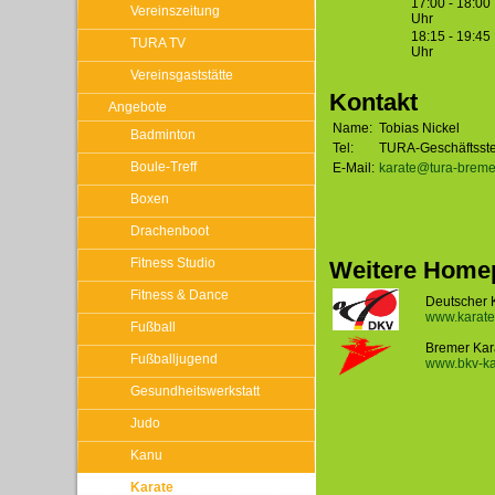
17:00 - 18:00
Vereinszeitung
Uhr
18:15 - 19:45
TURA TV
Uhr
Vereinsgaststätte
Kontakt
Angebote
Name:
Tobias Nickel
Badminton
Tel:
TURA-Geschäftsstel
Boule-Treff
E-Mail:
karate@tura-brem
Boxen
Drachenboot
Fitness Studio
Weitere Home
Fitness & Dance
Deutscher 
www.karate
Fußball
Bremer Kar
Fußballjugend
www.bkv-ka
Gesundheitswerkstatt
Judo
Kanu
Karate