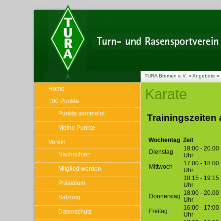
TURA Bremen e.V.
››
Angebote
››
Home
Karate
100 Punkte
Punkte sammeln!
Trainingszeiten
Meine Punkte
Wochentag
Zeit
Verein
18:00 - 20.00
Dienstag
Nachrichten
Uhr
17:00 - 18:00
Mittwoch
Mitglied werden
Uhr
18:15 - 19:15
Präsidium
Uhr
18:00 - 20.00
Donnerstag
Satzung
Uhr
16:00 - 17:00
Freitag
Datenschutz
Uhr