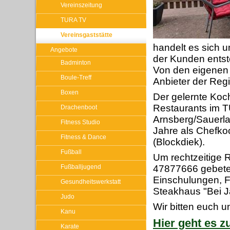
Vereinszeitung
TURA TV
Vereinsgaststätte
handelt es sich u
Angebote
der Kunden entst
Badminton
Von den eigenen 
Boule-Treff
Anbieter der Reg
Boxen
Der gelernte Koc
Restaurants im T
Drachenboot
Arnsberg/Sauerlan
Fitness Studio
Jahre als Chefk
Fitness & Dance
(Blockdiek).
Fußball
Um rechtzeitige R
Fußballjugend
47877666 gebeten
Einschulungen, Fi
Gesundheitswerkstatt
Steakhaus "Bei J
Judo
Wir bitten euch u
Kanu
Hier geht es z
Karate