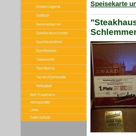
Speisekarte u
Kinder/Jugend
Outdoor
"Steakhaus
Seniorenturnen
Schlemmer
Spielleuteorchester
Sportabzeichen
Sportfischen
Taekwondo
Tischtennis
Turnen/Gymnastik
Volleyball
Bert Trautmann
Höhepunkte
Links
Datenschutz