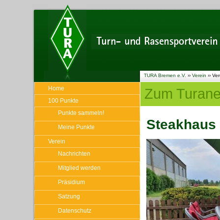
TURA Bremen e.V.
››
Verein
››
Ver
Home
Zum Turane
100 Punkte
Punkte sammeln!
Steakhaus 
Meine Punkte
Verein
Nachrichten
Mitglied werden
Präsidium
Satzung
Datenschutz